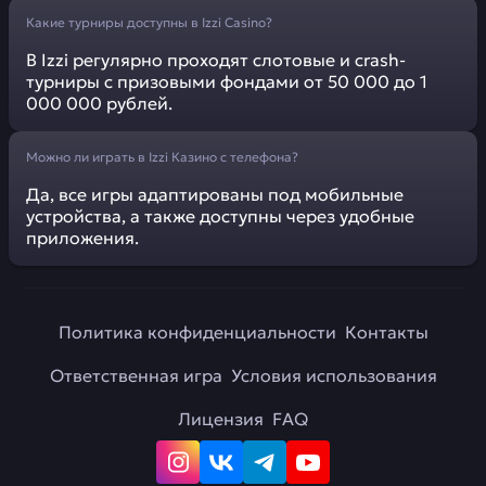
Какие турниры доступны в Izzi Casino?
В Izzi регулярно проходят слотовые и crash-
турниры с призовыми фондами от 50 000 до 1
000 000 рублей.
Можно ли играть в Izzi Казино с телефона?
Да, все игры адаптированы под мобильные
устройства, а также доступны через удобные
приложения.
Политика конфиденциальности
Контакты
Ответственная игра
Условия использования
Лицензия
FAQ